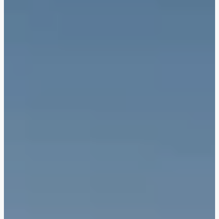
Campings familiaux
Campings acceptant
Campings pas chers
les animaux
Campings avec piscine
Campings agréés
chauffée
VACAF
Coups de cœur